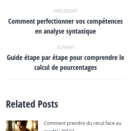
NAVIGATION
PRÉCÉDENT
Comment perfectionner vos compétences
ARTICLE
Article
en analyse syntaxique
précédent
:
SUIVANT
Guide étape par étape pour comprendre le
Article
calcul de pourcentages
suivant
:
Related Posts
Comment prendre du recul face au