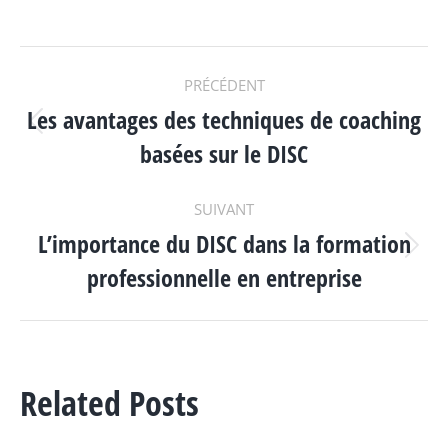
NAVIGATION
PRÉCÉDENT
Les avantages des techniques de coaching
ARTICLE
Article
basées sur le DISC
précédent
:
SUIVANT
L’importance du DISC dans la formation
Article
professionnelle en entreprise
suivant
:
Related Posts