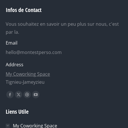
Infos de Contact
Vous souhaitez en savoir un peu plus sur nous, c'est
par la.
Email
hello@montestperso.com
Address
My Coworking Space
Tignieu-Jameyzieu
Trouvez nous sur :
La
La
La
La
page
page
page
page
Liens Utile
Facebook
X
Dribble
YouTube
s'ouvre
s'ouvre
s'ouvre
s'ouvre
My Coworking Space
dans
dans
dans
dans