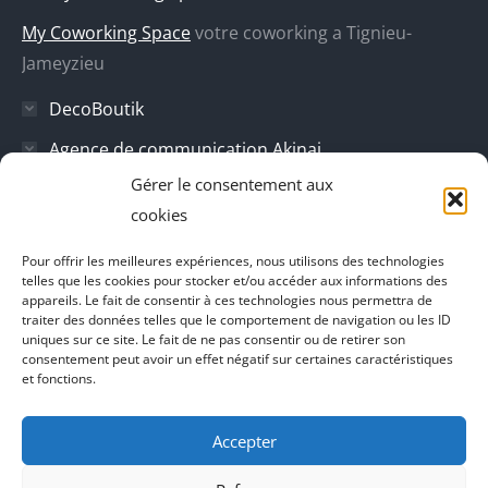
une
une
une
une
My Coworking Space
votre coworking a Tignieu-
nouvelle
nouvelle
nouvelle
nouvelle
Jameyzieu
fenêtre
fenêtre
fenêtre
fenêtre
DecoBoutik
Agence de communication Akinai
Gérer le consentement aux
Place Du Dauphine
cookies
Vecteur de croissance
Pour offrir les meilleures expériences, nous utilisons des technologies
L'instant Ki
telles que les cookies pour stocker et/ou accéder aux informations des
appareils. Le fait de consentir à ces technologies nous permettra de
Il parlent de vous
traiter des données telles que le comportement de navigation ou les ID
uniques sur ce site. Le fait de ne pas consentir ou de retirer son
consentement peut avoir un effet négatif sur certaines caractéristiques
et fonctions.
Accepter