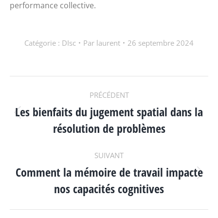
performance collective.
Catégorie :
DIsc
Par
laurent
26 septembre 2024
NAVIGATION
PRÉCÉDENT
Les bienfaits du jugement spatial dans la
ARTICLE
Article
résolution de problèmes
précédent
:
SUIVANT
Comment la mémoire de travail impacte
Article
nos capacités cognitives
suivant
: